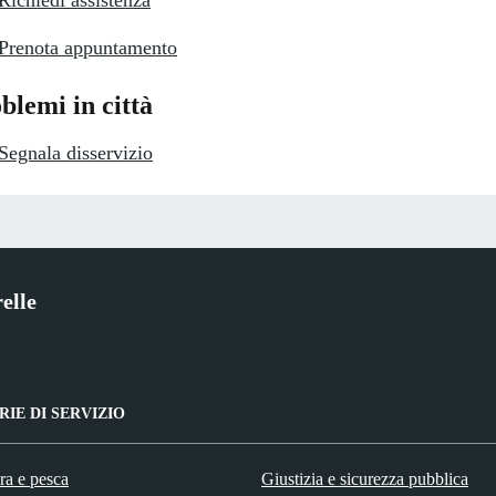
Richiedi assistenza
Prenota appuntamento
blemi in città
Segnala disservizio
elle
IE DI SERVIZIO
ra e pesca
Giustizia e sicurezza pubblica