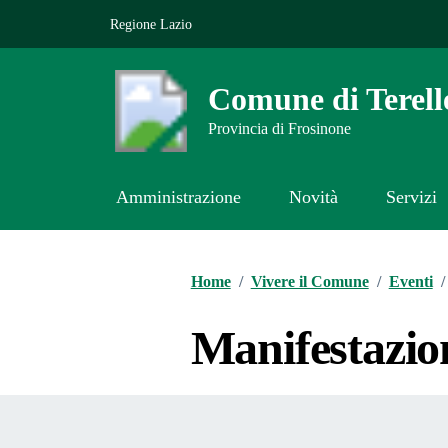
Vai ai contenuti
Vai al footer
Regione Lazio
Comune di Terell
Provincia di Frosinone
Amministrazione
Novità
Servizi
Contenuti in evidenza
Home
/
Vivere il Comune
/
Eventi
/
Manifestazio