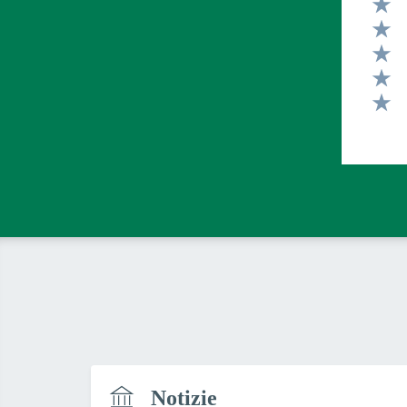
Valut
Valut
Valut
Valut
Valut
Notizie