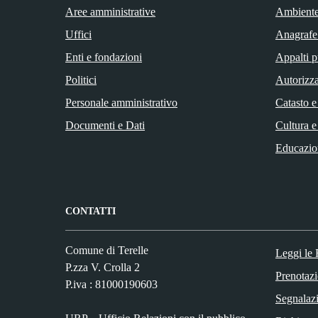
Aree amministrative
Ambient
Uffici
Anagrafe 
Enti e fondazioni
Appalti p
Politici
Autorizza
Personale amministrativo
Catasto e
Documenti e Dati
Cultura e
Educazio
CONTATTI
Comune di Terelle
Leggi le
P.zza V. Crolla 2
Prenotaz
P.iva : 81000190603
Segnalazi