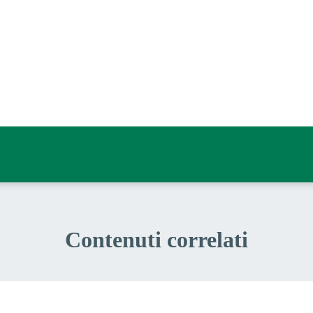
a 5 stelle su 5
a 4 stelle su 5
a 3 stelle su 5
a 2 stelle su 5
a 1 stelle su 5
Contenuti correlati