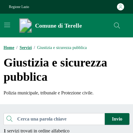
Vai ai contenuti
Vai al footer
Regione Lazio
Comune di Terelle
Contenuti in evidenza
Home
/
Servizi
/
Giustizia e sicurezza pubblica
Giustizia e sicurezza
pubblica
Polizia municipale, tribunale e Protezione civile.
Esplora tutti i servizi
Cerca una parola chiave
Invio
1
servizi trovati in ordine alfabetico