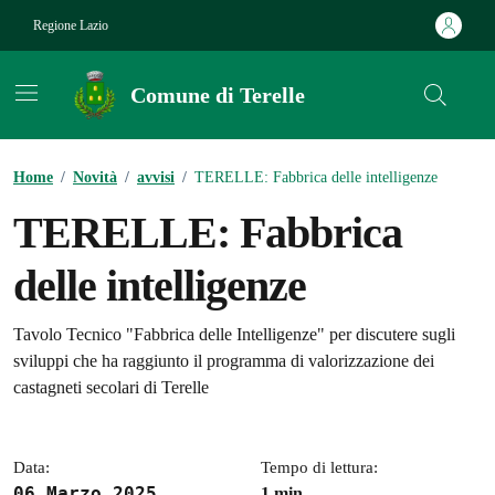
Vai ai contenuti
Vai al footer
Regione Lazio
Comune di Terelle
Contenuti in evidenza
Home
/
Novità
/
avvisi
/
TERELLE: Fabbrica delle intelligenze
TERELLE: Fabbrica
delle intelligenze
Dettagli della notizia
Tavolo Tecnico "Fabbrica delle Intelligenze" per discutere sugli
sviluppi che ha raggiunto il programma di valorizzazione dei
castagneti secolari di Terelle
Data:
Tempo di lettura:
06 Marzo 2025
1 min