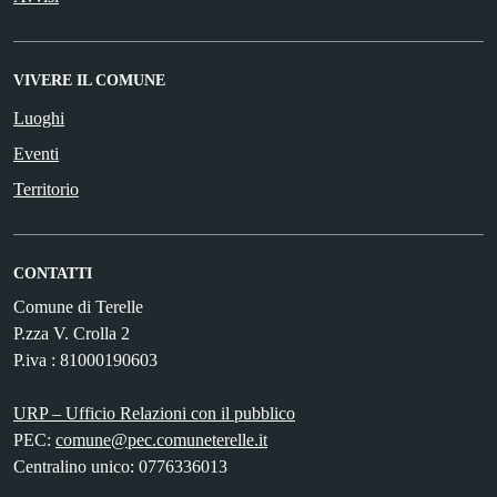
VIVERE IL COMUNE
Luoghi
Eventi
Territorio
CONTATTI
Comune di Terelle
P.zza V. Crolla 2
P.iva : 81000190603
URP – Ufficio Relazioni con il pubblico
PEC:
comune@pec.comuneterelle.it
Centralino unico: 0776336013