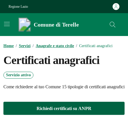
Vai ai contenuti
Vai al footer
Regione Lazio
Comune di Terelle
Contenuti in evidenza
Home
/
Servizi
/
Anagrafe e stato civile
/
Certificati anagrafici
Certificati anagrafici
Servizio attivo
Come richiedere al tuo Comune 15 tipologie di certificati anagrafici
Richiedi certificati su ANPR