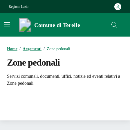
Vai ai contenuti
Vai al footer
Regione Lazio
Comune di Terelle
Contenuti in evidenza
Home
/
Argomenti
/
Zone pedonali
Zone pedonali
Dettagli dell'argomento
Servizi comunali, documenti, uffici, notizie ed eventi relativi a
Zone pedonali