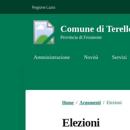
Vai ai contenuti
Vai al footer
Regione Lazio
Comune di Terell
Provincia di Frosinone
Amministrazione
Novità
Servizi
Contenuti in evidenza
Home
/
Argomenti
/
Elezioni
Elezioni