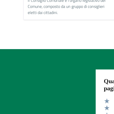
Il Consiglio Comunale è l'organo legislativo del
Comune, composto da un gruppo di consiglieri
eletti dai cittadini.
Qua
pag
Valut