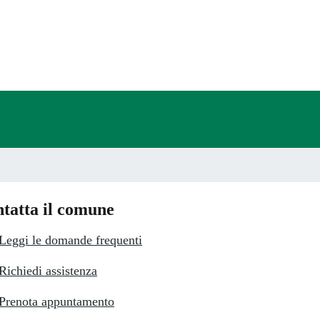
a 4 stelle su 5
a 3 stelle su 5
a 2 stelle su 5
a 1 stelle su 5
tatta il comune
Leggi le domande frequenti
Richiedi assistenza
Prenota appuntamento