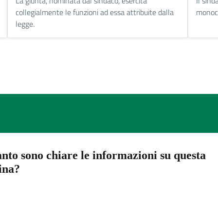
La giunta, nominata dal sindaco, esercita
Il sind
collegialmente le funzioni ad essa attribuite dalla
monocr
legge.
nto sono chiare le informazioni su questa
ina?
a 5 stelle su 5