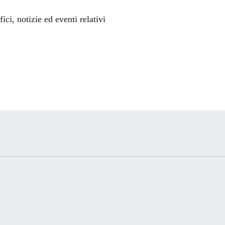
'argomento
ci, notizie ed eventi relativi