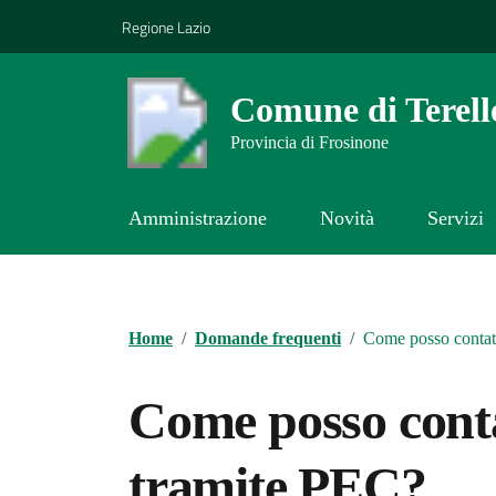
Vai ai contenuti
Vai al footer
Regione Lazio
Comune di Terell
Provincia di Frosinone
Amministrazione
Novità
Servizi
Contenuti in evidenza
Home
/
Domande frequenti
/
Come posso contat
Come posso cont
tramite PEC?